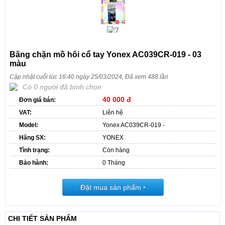
Băng chặn mồ hôi cổ tay Yonex AC039CR-019 - 03
màu
Cập nhật cuối lúc 16:40 ngày 25/03/2024, Đã xem 488 lần
Có 0 người đã bình chọn
40 000 đ
Đơn giá bán:
VAT:
Liên hệ
Model:
Yonex AC039CR-019 -
Hãng SX:
YONEX
Tình trạng:
Còn hàng
Bảo hành:
0 Tháng
Đặt mua sản phẩm
‣
CHI TIẾT SẢN PHẨM