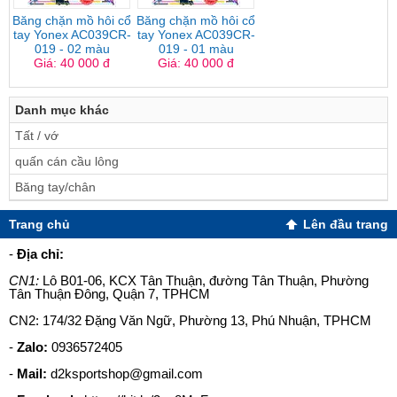
Băng chặn mồ hôi cổ
Băng chặn mồ hôi cổ
tay Yonex AC039CR-
tay Yonex AC039CR-
019 - 02 màu
019 - 01 màu
Giá: 40 000 đ
Giá: 40 000 đ
Danh mục khác
Tất / vớ
quấn cán cầu lông
Băng tay/chân
Trang chủ
Lên đầu trang
-
Địa chỉ:
CN1:
Lô B01-06, KCX Tân Thuận, đường Tân Thuận, Phường
Tân Thuận Đông, Quận 7, TPHCM
CN2: 174/32 Đặng Văn Ngữ, Phường 13, Phú Nhuận, TPHCM
-
Zalo:
0936572405
-
Mail:
d2ksportshop@gmail.com