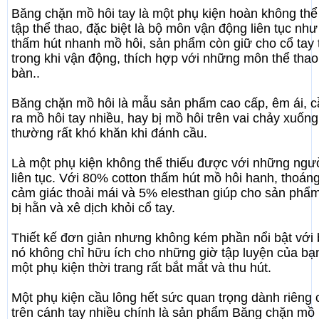
Băng chặn mồ hôi tay là một phụ kiện hoàn không thể 
tập thể thao, đặc biệt là bộ môn vận động liên tục nh
thấm hút nhanh mồ hôi, sản phẩm còn giữ cho cổ tay
trong khi vận động, thích hợp với những môn thể thao
bàn..
Băng chặn mồ hôi là mẫu sản phẩm cao cấp, êm ái, c
ra mồ hôi tay nhiều, hay bị mồ hôi trên vai chảy xuố
thường rất khó khăn khi đánh cầu.
Là một phụ kiện không thể thiếu được với những ngườ
liên tục. Với 80% cotton thấm hút mồ hôi hanh, thoán
cảm giác thoải mái và 5% elesthan giúp cho sản phẩ
bị hằn và xê dịch khỏi cổ tay.
Thiết kế đơn giản nhưng không kém phần nổi bật với
nó không chỉ hữu ích cho những giờ tập luyện của b
một phụ kiện thời trang rất bắt mắt và thu hút.
Một phụ kiện cầu lông hết sức quan trọng dành riêng 
trên cánh tay nhiều chính là sản phẩm Băng chặn mồ