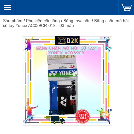
Sản phẩm
/
Phụ kiện cầu lông
/
Băng tay/chân
/
Băng chặn mồ hôi
cổ tay Yonex AC039CR-019 - 03 màu