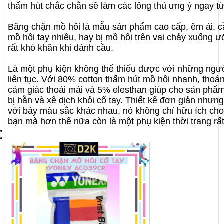
thấm hút chắc chắn sẽ làm các lông thủ ưng ý ngay từ 
Băng chặn mồ hôi là mẫu sản phẩm cao cấp, êm ái, cầ
mồ hôi tay nhiều, hay bị mồ hôi trên vai chảy xuống 
rất khó khăn khi đánh cầu.
Là một phụ kiện không thể thiếu được với những ngườ
liên tục. Với 80% cotton thấm hút mồ hôi nhanh, thoá
cảm giác thoải mái và 5% elesthan giúp cho sản phẩ
bị hằn và xê dịch khỏi cổ tay. Thiết kế đơn giản như
với bảy màu sắc khác nhau, nó không chỉ hữu ích ch
bạn mà hơn thế nữa còn là một phụ kiện thời trang rất