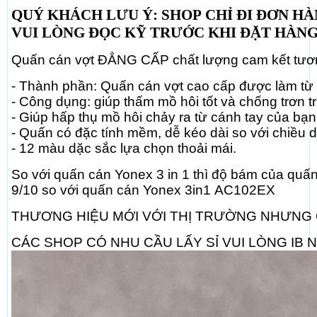
QUÝ KHÁCH LƯU Ý: SHOP CHỈ ĐI ĐƠN HÀ
VUI LÒNG ĐỌC KỸ TRƯỚC KHI ĐẶT HÀNG
Quấn cán vợt ĐẲNG CẤP chất lượng cam kết tươn
- Thành phần: Quấn cán vợt cao cấp được làm từ P
- Công dụng: giúp thấm mồ hôi tốt và chống trơn t
- Giúp hấp thụ mồ hôi chảy ra từ cánh tay của bạn; và
- Quấn có đặc tính mềm, dễ kéo dài so với chiều 
- 12 màu dặc sắc lựa chọn thoải mái.
So với quấn cán Yonex 3 in 1 thì độ bám của qu
9/10 so với quấn cán Yonex 3in1 AC102EX
THƯƠNG HIỆU MỚI VỚI THỊ TRƯỜNG NHƯNG
CÁC SHOP CÓ NHU CẦU LẤY SỈ VUI LÒNG IB 