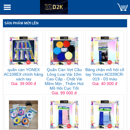
SẢN PHẨM MỚI LÊN
quấn cán YONEX
Quấn Cán Vợt Cầu
Băng chặn mồ hôi cổ
AC108EX chính hãng
Lông Loại Vải 10m
tay Yonex AC039CR-
xách tay
Cao Cấp - Chất Vải
019 - 03 màu
Giá: 39 000 đ
Mềm Mịn , Thấm Hút
Giá: 40 000 đ
Mồ Hôi Cực Tốt
Giá: 99 000 đ