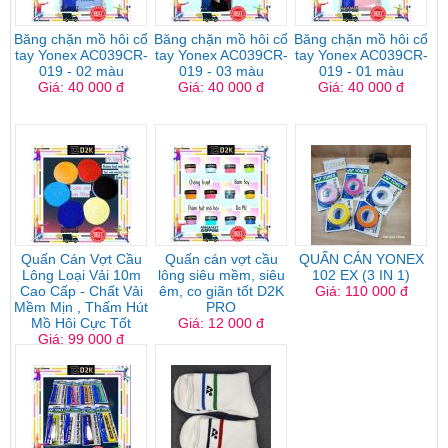
Băng chặn mồ hôi cổ
Băng chặn mồ hôi cổ
Băng chặn mồ hôi cổ
tay Yonex AC039CR-
tay Yonex AC039CR-
tay Yonex AC039CR-
019 - 02 màu
019 - 03 màu
019 - 01 màu
Giá: 40 000 đ
Giá: 40 000 đ
Giá: 40 000 đ
Quấn Cán Vợt Cầu
Quấn cán vợt cầu
QUẤN CÁN YONEX
Lông Loại Vải 10m
lông siêu mềm, siêu
102 EX (3 IN 1)
Cao Cấp - Chất Vải
êm, co giãn tốt D2K
Giá: 110 000 đ
Mềm Mịn , Thấm Hút
PRO
Mồ Hôi Cực Tốt
Giá: 12 000 đ
Giá: 99 000 đ