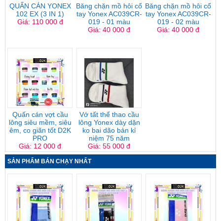
QUẤN CÁN YONEX
Băng chặn mồ hôi cổ
Băng chặn mồ hôi cổ
102 EX (3 IN 1)
tay Yonex AC039CR-
tay Yonex AC039CR-
Giá: 110 000 đ
019 - 01 màu
019 - 02 màu
Giá: 40 000 đ
Giá: 40 000 đ
Quấn cán vợt cầu
Vớ tất thể thao cầu
lông siêu mềm, siêu
lông Yonex dày dặn
êm, co giãn tốt D2K
ko bai dão bản kỉ
PRO
niệm 75 năm
Giá: 12 000 đ
Giá: 55 000 đ
SẢN PHẨM BÁN CHẠY NHẤT