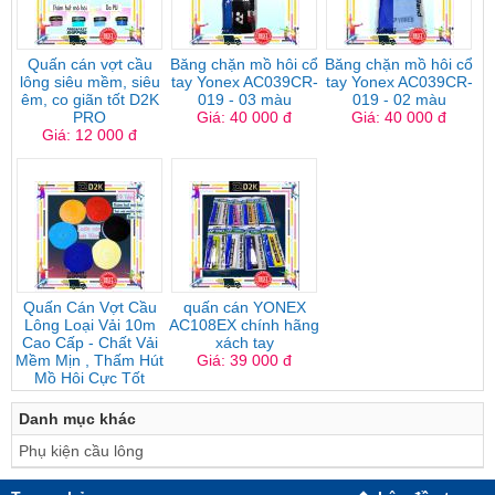
Quấn cán vợt cầu
Băng chặn mồ hôi cổ
Băng chặn mồ hôi cổ
lông siêu mềm, siêu
tay Yonex AC039CR-
tay Yonex AC039CR-
êm, co giãn tốt D2K
019 - 03 màu
019 - 02 màu
PRO
Giá: 40 000 đ
Giá: 40 000 đ
Giá: 12 000 đ
Quấn Cán Vợt Cầu
quấn cán YONEX
Lông Loại Vải 10m
AC108EX chính hãng
Cao Cấp - Chất Vải
xách tay
Mềm Mịn , Thấm Hút
Giá: 39 000 đ
Mồ Hôi Cực Tốt
Giá: 99 000 đ
Danh mục khác
Phụ kiện cầu lông