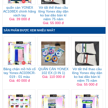
quấn cán YONEX
Vớ tất thể thao cầu
AC108EX chính hãng
lông Yonex dày dặn
xách tay
ko bai dão bản kỉ
Giá: 39 000 đ
niệm 75 năm
Giá: 55 000 đ
SẢN PHẨM ĐƯỢC XEM NHIỀU NHẤT
Băng chặn mồ hôi cổ
QUẤN CÁN YONEX
Vớ tất thể thao cầu
tay Yonex AC039CR-
102 EX (3 IN 1)
lông Yonex dày dặn
019 - 01 màu
Giá: 110 000 đ
ko bai dão bản kỉ
Giá: 40 000 đ
niệm 75 năm
Giá: 55 000 đ