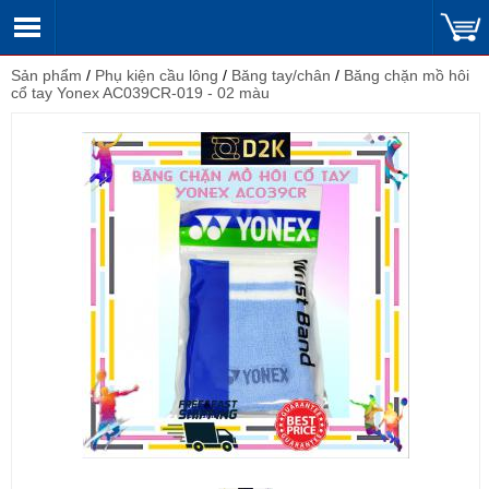
Sản phẩm
/
Phụ kiện cầu lông
/
Băng tay/chân
/
Băng chặn mồ hôi
cổ tay Yonex AC039CR-019 - 02 màu