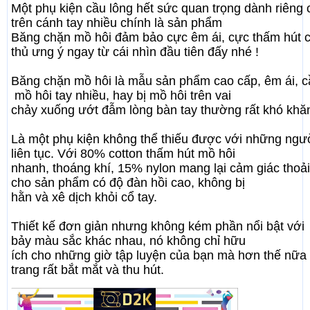
Một phụ kiện cầu lông hết sức quan trọng dành riêng 
trên cánh tay nhiều chính là sản phẩm
Băng chặn mồ hôi đảm bảo cực êm ái, cực thấm hút 
thủ ưng ý ngay từ cái nhìn đầu tiên đấy nhé !
Băng chặn mồ hôi là mẫu sản phẩm cao cấp, êm ái, cầ
mồ hôi tay nhiều, hay bị mồ hôi trên vai
chảy xuống ướt đẫm lòng bàn tay thường rất khó khă
Là một phụ kiện không thể thiếu được với những ngườ
liên tục. Với 80% cotton thấm hút mồ hôi
nhanh, thoáng khí, 15% nylon mang lại cảm giác thoả
cho sản phẩm có độ đàn hồi cao, không bị
hằn và xê dịch khỏi cổ tay.
Thiết kế đơn giản nhưng không kém phần nổi bật với
bảy màu sắc khác nhau, nó không chỉ hữu
ích cho những giờ tập luyện của bạn mà hơn thế nữa 
trang rất bắt mắt và thu hút.