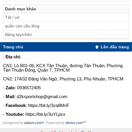
Danh mục khác
Tất / vớ
quấn cán cầu lông
Băng tay/chân
Trang chủ
Lên đầu trang
-
Địa chỉ:
CN1:
Lô B01-06, KCX Tân Thuận, đường Tân Thuận, Phường
Tân Thuận Đông, Quận 7, TPHCM
CN2: 174/32 Đặng Văn Ngữ, Phường 13, Phú Nhuận, TPHCM
-
Zalo:
0936572405
-
Mail:
d2ksportshop@gmail.com
-
Facebook
: https://bit.ly/3va8MnF
-
Youtube:
https://bit.ly/3uYLpxx
Designed by
edavn.com
©
. Powered by
divivu.com
™