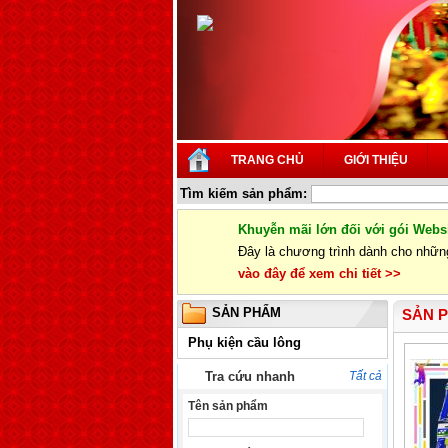
TRANG CHỦ
GIỚI THIỆU
Tìm kiếm sản phẩm:
Khuyễn mãi lớn đối với gói Webs
Đây là chương trình dành cho nhữn
vào đây để xem chi tiết >>
SẢN PHẨM
SẢN 
Phụ kiện cầu lông
Tra cứu nhanh
Tất cả
Tên sản phẩm