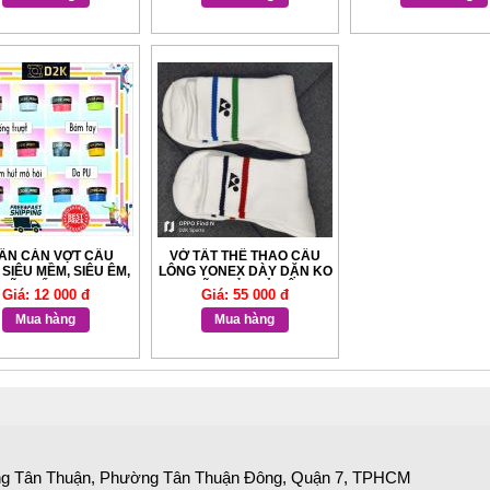
ẤN CÁN VỢT CẦU
VỚ TẤT THỂ THAO CẦU
SIÊU MỀM, SIÊU ÊM,
LÔNG YONEX DÀY DẶN KO
GIÃN TỐT D2K PRO
BAI DÃO BẢN KỈ NIỆM 75
Giá: 12 000 đ
Giá: 55 000 đ
NĂM
Mua hàng
Mua hàng
ng Tân Thuận, Phường Tân Thuận Đông, Quận 7, TPHCM