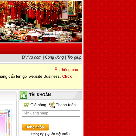
Divivu.com
|
Cộng đồng
|
Trợ giúp
Ẩn thông báo
âng cấp lên gói website Business.
Click
TÀI KHOẢN
Giỏ hàng
Thanh toán
Đăng ký
| Quên mật khẩu