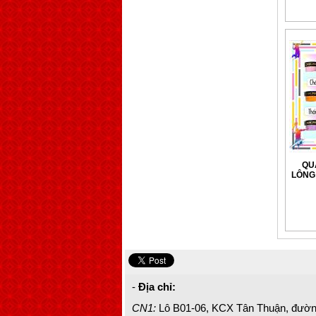
QU
LÔNG 
CO 
-
Địa chỉ:
CN1:
Lô B01-06, KCX Tân Thuận, đườ