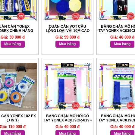
UẤN CÁN YONEX
QUẤN CÁN VỢT CẦU
BĂNG CHẶN MỒ HÔ
08EX CHÍNH HÃNG
LÔNG LOẠI VẢI 10M CAO
TAY YONEX AC039CR
XÁCH TAY
CẤP - CHẤT VẢI MỀM MỊN ,
03 MÀU
Giá: 39 000 đ
Giá: 99 000 đ
Giá: 40 000 đ
THẤM HÚT MỒ HÔI CỰC
TỐT
Mua hàng
Mua hàng
Mua hàng
 CÁN YONEX 102 EX
BĂNG CHẶN MỒ HÔI CỔ
BĂNG CHẶN MỒ HÔ
(3 IN 1)
TAY YONEX AC039CR-019 -
TAY YONEX AC039CR
01 MÀU
02 MÀU
Giá: 110 000 đ
Giá: 40 000 đ
Giá: 40 000 đ
Mua hàng
Mua hàng
Mua hàng