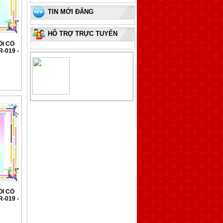
TIN MỚI ĐĂNG
HỖ TRỢ TRỰC TUYẾN
I CỔ
-019 -
I CỔ
-019 -