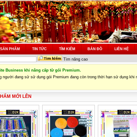
SẢN PHẨM
TIN TỨC
TÌM KIẾM
BẢN ĐỒ
LIÊN HỆ
Tìm nâng cao
ite Business khi nâng cấp từ gói Premium.
g người đang sử sử dụng gói Premium đang còn trong thời hạn sử dụng khi n
PHẨM MỚI LÊN